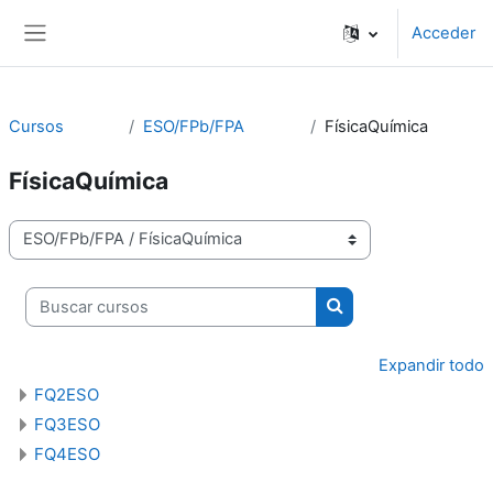
Salta al contenido principal
Acceder
Panel lateral
Cursos
ESO/FPb/FPA
FísicaQuímica
FísicaQuímica
Categorías
Buscar cursos
Buscar cursos
Expandir todo
FQ2ESO
FQ3ESO
FQ4ESO